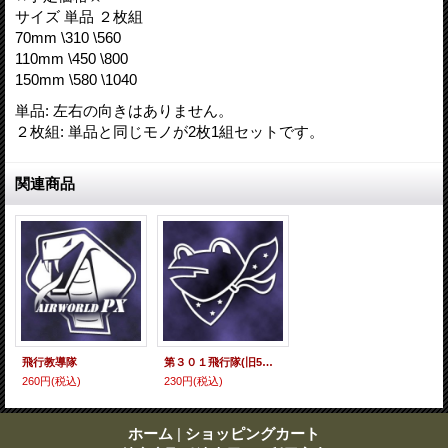
サイズ 単品 ２枚組
70mm \310 \560
110mm \450 \800
150mm \580 \1040
単品
:
左右の向きはありません。
２枚組
:
単品と同じモノが2枚1組セットです。
関連商品
飛行教導隊
第３０１飛行隊(旧5空団仕様)
260円
(税込)
230円
(税込)
ホーム
|
ショッピングカート