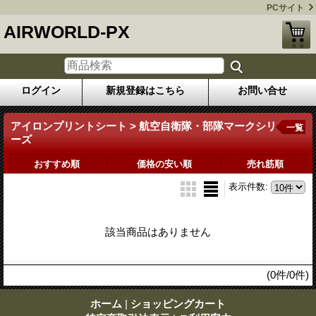
PCサイト
AIRWORLD-PX
ログイン
新規登録はこちら
お問い合せ
アイロンプリントシート > 航空自衛隊・部隊マークシリ
一覧
ーズ
おすすめ順
価格の安い順
売れ筋順
表示件数
:
該当商品はありません
(0件/0件)
ホーム
|
ショッピングカート