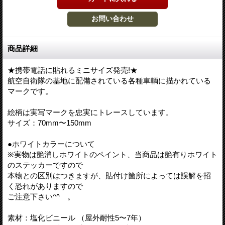
商品詳細
★携帯電話に貼れるミニサイズ発売!★
航空自衛隊の基地に配備されている各種車輌に描かれている
マークです。
絵柄は実写マークを忠実にトレースしています。
サイズ：70mm〜150mm
●ホワイトカラーについて
※実物は艶消しホワイトのペイント、当商品は艶有りホワイト
のステッカーですので
本物との区別はつきますが、貼付け箇所によっては誤解を招
く恐れがありますので
ご注意下さい^^ゞ。
素材：塩化ビニール （屋外耐性5〜7年）