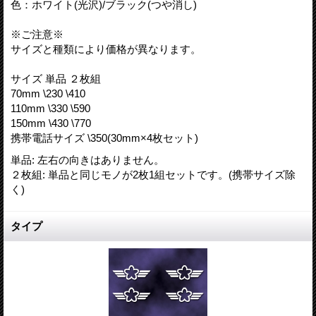
色：ホワイト(光沢)/ブラック(つや消し)
※ご注意※
サイズと種類により価格が異なります。
サイズ 単品 ２枚組
70mm \230 \410
110mm \330 \590
150mm \430 \770
携帯電話サイズ \350(30mm×4枚セット)
単品
:
左右の向きはありません。
２枚組
:
単品と同じモノが2枚1組セットです。(携帯サイズ除
く)
タイプ