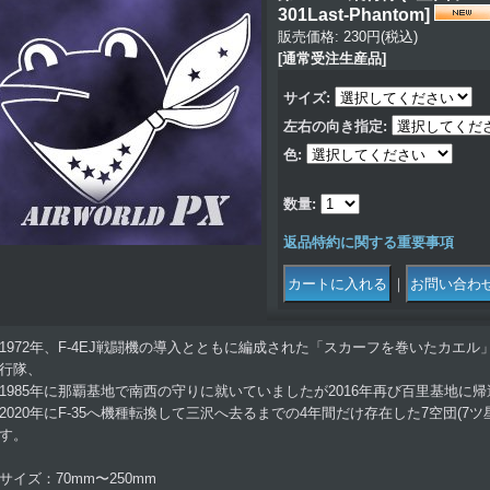
301Last-Phantom
]
販売価格
:
230円
(税込)
[通常受注生産品]
サイズ
:
左右の向き指定
:
色
:
数量
:
返品特約に関する重要事項
｜
1972年、F-4EJ戦闘機の導入とともに編成された「スカーフを巻いたカエル
行隊、
1985年に那覇基地で南西の守りに就いていましたが2016年再び百里基地に帰
2020年にF-35へ機種転換して三沢へ去るまでの4年間だけ存在した7空団(7
す。
サイズ：70mm〜250mm