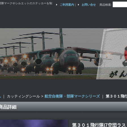
部隊マークやシルエットのステッカーを制
ご利用案内
｜
お問い合せ
商品検索
:
ム
｜ カッティングシール >
航空自衛隊・部隊マークシリーズ
｜
第３０１飛行
商品詳細
第３０１飛行隊(7空団ラス