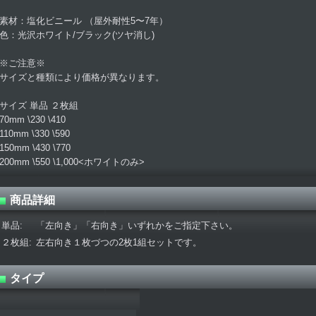
素材：塩化ビニール （屋外耐性5〜7年）
色：光沢ホワイト/ブラック(ツヤ消し)
※ご注意※
サイズと種類により価格が異なります。
サイズ 単品 ２枚組
70mm \230 \410
110mm \330 \590
150mm \430 \770
200mm \550 \1,000<ホワイトのみ>
商品詳細
単品
:
「左向き」「右向き」いずれかをご指定下さい。
２枚組
:
左右向き１枚づつの2枚1組セットです。
タイプ