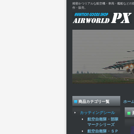
精密かつリアルな航空機・車両・艦船などの
作・販売。
商品カテゴリ一覧
ホー
カッティングシール
航空自衛隊・部隊
マークシリーズ
航空自衛隊・ＳＰ