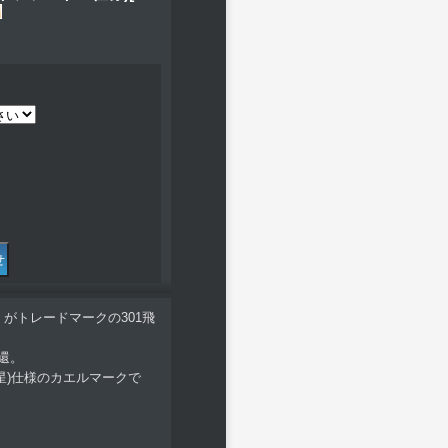
」がトレードマークの301飛
還。
ツ星)仕様のカエルマークで