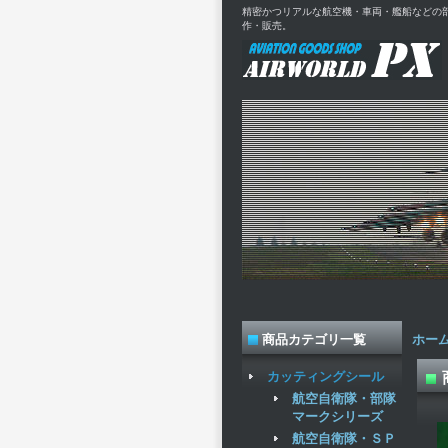
精密かつリアルな航空機・車両・艦船などの
作・販売。
商品カテゴリ一覧
ホー
カッティングシール
航空自衛隊・部隊
マークシリーズ
航空自衛隊・ＳＰ