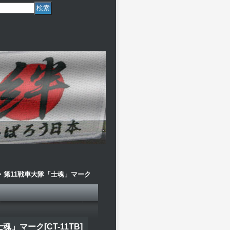
F・第11戦車大隊「士魂」マーク
「士魂」マーク
[
CT-11TB
]