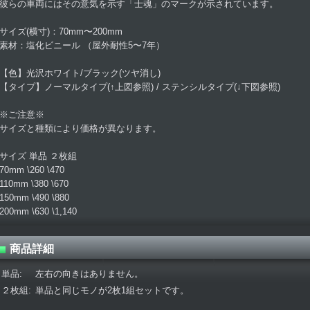
彼らの車両にはその意気を示す「士魂」のマークが示されています。
サイズ(横寸)：70mm〜200mm
素材：塩化ビニール （屋外耐性5〜7年）
【色】光沢ホワイト/ブラック(ツヤ消し)
【タイプ】ノーマルタイプ(↑上図参照) / ステンシルタイプ(↓下図参照)
※ご注意※
サイズと種類により価格が異なります。
サイズ 単品 ２枚組
70mm \260 \470
110mm \380 \670
150mm \490 \880
200mm \630 \1,140
商品詳細
単品
:
左右の向きはありません。
２枚組
:
単品と同じモノが2枚1組セットです。