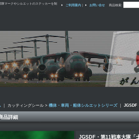
部隊マークやシルエットのステッカーを制
ご利用案内
｜
お問い合せ
商品検索
:
ム
｜ カッティングシール >
機体・車両・船体シルエットシリーズ
｜
JGSD
商品詳細
JGSDF・第11戦車大隊