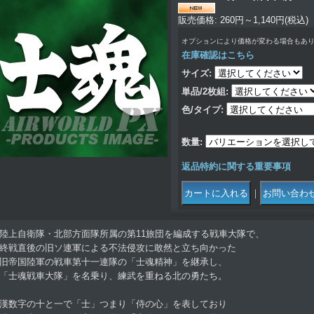
販売価格
:
260円～1,140円
(税込)
オプションにより価格が変わる場合もあ
在庫確認はこちら
サイズ
:
単品/2枚組
:
色/タイプ
:
数量
:
返品特約に関する重要事項
｜
陸上自衛隊・北部方面隊所属の第11旅団を編成する戦車大隊で、
終戦直後の旧ソ連軍による不法侵攻に敢然と立ち向かった
旧帝国陸軍の戦車第十一連隊の「士魂精神」を継承し、
「士魂戦車大隊」を名乗り、練武を重ねる北の勇たち。
漢数字の十と一で「士」つまり「侍の心」を表しており